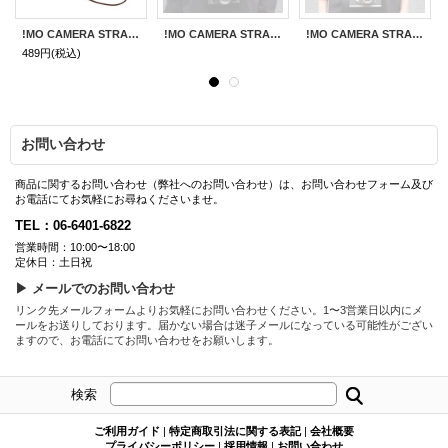
!MO CAMERA STRAP用ループコネクター
!MO CAMERA STRAP［Animal Print］
!MO CAMERA STRAP［Red Village］
489円
(税込)
お問い合わせ
商品に関するお問い合わせ（弊社へのお問い合わせ）は、お問い合わせフォーム及び
お電話にてお気軽にお尋ねくださいませ。
TEL：06-6401-6822
営業時間：10:00〜18:00
定休日：土日祝
▶ メールでのお問い合わせ
リンク先メールフォームよりお気軽にお問い合わせください。1〜3営業日以内にメ
ールをお送りしております。届かない場合は迷子メールになっている可能性がござい
ますので、お電話にてお問い合わせをお願いします。
検索
ご利用ガイド
|
特定商取引法に関する表記
|
会社概要
プライバシーポリシー
|
採用情報
|
お問い合わせ