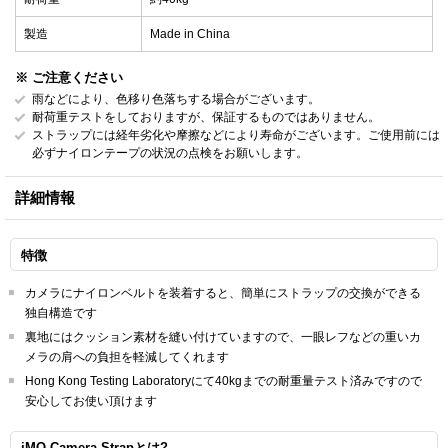
製造
Made in China
※ ご注意ください
雨などにより、色移り色落ちする場合がございます。
耐荷重テストをしておりますが、保証するものではありません。
ストラップには経年劣化や摩擦などにより寿命がございます。ご使用前には
必ずナイロンテープの状況の点検をお願いします。
詳細情報
特徴
カメラにナイロンベルトを装着すると、簡単にストラップの交換ができる
独自構造です
裏地にはクッション素材を縫い付けていますので、一眼レフなどの重いカ
メラの肩への負担を軽減してくれます
Hong Kong Testing Laboratoryにて40kgまでの耐重量テスト済みですので
安心してお使い頂けます
iMO Camera Strapとは?