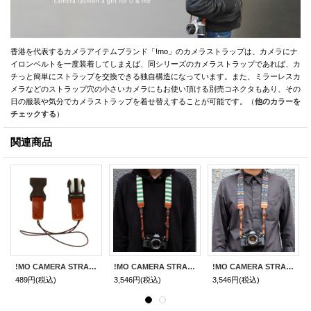
香港を代表するカメラアイテムブランド「!mo」のカメラストラップは、カメラにナ
イロンベルトを一度装着してしまえば、同シリーズのカメラストラップであれば、カ
チっと簡単にストラップを交換できる独自構造になっています。また、ミラーレスカ
メラなどのストラップ穴の小さいカメラにもお使い頂ける別売コネクタもあり、その
日の服装や気分でカメラストラップを着せ替えすることが可能です。（
他のカラーを
チェックする
）
関連商品
!MO CAMERA STRAP用ループコネクター
!MO CAMERA STRAP［Greeny］
!MO CAMERA STRAP［Eye］
489円
(税込)
3,546円
(税込)
3,546円
(税込)