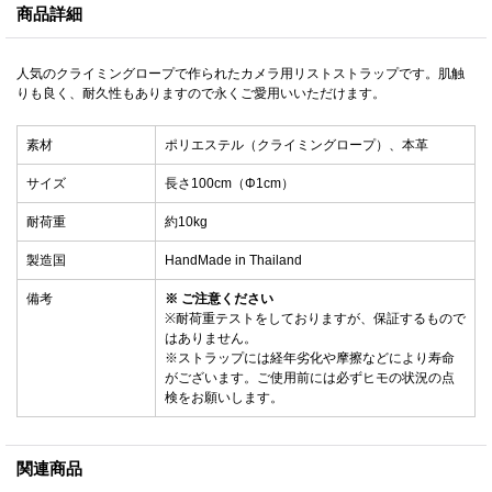
商品詳細
人気のクライミングロープで作られたカメラ用リストストラップです。肌触
りも良く、耐久性もありますので永くご愛用いいただけます。
素材
ポリエステル（クライミングロープ）、本革
サイズ
長さ100cm（Φ1cm）
耐荷重
約10kg
製造国
HandMade in Thailand
備考
※ ご注意ください
※耐荷重テストをしておりますが、保証するもので
はありません。
※ストラップには経年劣化や摩擦などにより寿命
がございます。ご使用前には必ずヒモの状況の点
検をお願いします。
関連商品