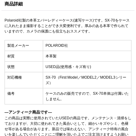
商品詳細
Polaroid社製の本革エバーレディーケース(速写ケース)です。SX-70をケース
に入れたまま撮影することができ大変便利です。厚みのある本革で作られて
いますので、カメラの保護にも役立ちおススメです。
製造メーカー
POLAROID社
材質
本革製
状態
USED品(使用感・キズ有り)
対応機種
SX-70（First Model／MODEL2／MODEL3シリー
ズ）
備考
ケースのみの販売ですので、SX-70本体は付属いた
しません。
—アンティーク商品です—
この商品は実際に使用されていたUSEDの商品です。メンテナンス・清掃をし
ておりますが、大切に使われてきた風合いとして、細かいキズやシミ、色褪
せ等がある場合があります。新品では味わえない、アンティーク特有の風合
いを楽しんでいただくことにご理解を頂いた上でご注文頂けますようお願い