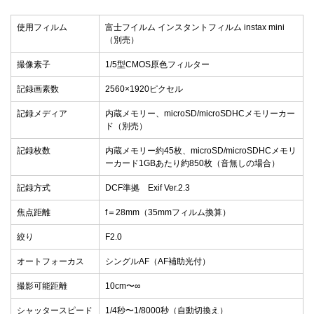
使用フィルム
富士フイルム インスタントフィルム instax mini
（別売）
撮像素子
1/5型CMOS原色フィルター
記録画素数
2560×1920ピクセル
記録メディア
内蔵メモリー、microSD/microSDHCメモリーカー
ド（別売）
記録枚数
内蔵メモリー約45枚、microSD/microSDHCメモリ
ーカード1GBあたり約850枚（音無しの場合）
記録方式
DCF準拠 Exif Ver.2.3
焦点距離
f＝28mm（35mmフィルム換算）
絞り
F2.0
オートフォーカス
シングルAF（AF補助光付）
撮影可能距離
10cm〜∞
シャッタースピード
1/4秒〜1/8000秒（自動切換え）