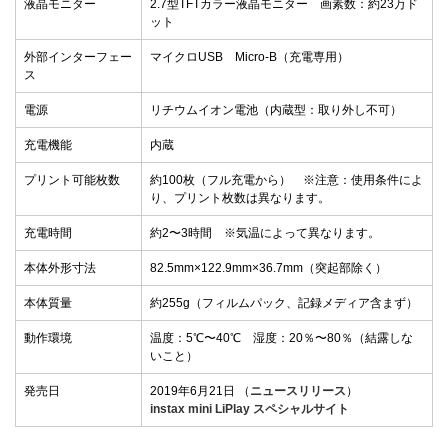
液晶モニター
2.7型TFTカラー液晶モニター 画素数：約23万ド
ット
外部インターフェー
マイクロUSB Micro-B（充電専用）
ス
電源
リチウムイオン電池（内蔵型：取り外し不可）
充電機能
内蔵
プリント可能枚数
約100枚（フル充電から） ※注意：使用条件によ
り、プリント枚数は異なります。
充電時間
約2〜3時間 ※気温によって異なります。
本体外形寸法
82.5mm×122.9mm×36.7mm（突起部除く）
本体質量
約255g（フィルムパック、記録メディア含まず）
動作環境
温度：5℃〜40℃ 湿度：20％〜80％（結露しな
いこと）
発売日
2019年6月21日 （
ニュースリリース
）
instax mini LiPlay スペシャルサイト