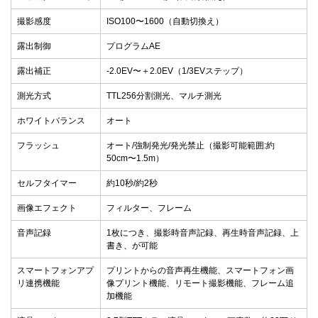
撮影感度
ISO100〜1600（自動切換え）
露出制御
プログラムAE
露出補正
-2.0EV〜＋2.0EV（1/3EVステップ）
測光方式
TTL256分割測光、マルチ測光
ホワイトバランス
オート
フラッシュ
オート/強制発光/発光禁止（撮影可能範囲:約
50cm〜1.5m）
セルフタイマー
約10秒/約2秒
画像エフェクト
フィルター、フレーム
音声記録
1枚につき、撮影時音声記録、再生時音声記録、上
書き、が可能
スマートフォンアプ
プリントからの音声再生機能、スマートフォン画
リ連携機能
像プリント機能、リモート撮影機能、フレーム追
加機能