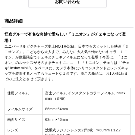
商品詳細
怪盗グルーで有名な奇妙で愛らしい「ミニオン」がチェキになって登
場！
ユニバーサルピクチャーズ史上NO.1を記録、日本でも大ヒットした映画『ミ
ニオンズ』。こどもから大人まで、みんなに大人気の憎めないキャラ「ミニ
オン」が数量限定でチェキとチェキフィルムになって登場！今回は、「ミニ
オン」のルックスがそのままチェキに……！！ 「ミニオン」チェキは「“チェ
キ” instax mini 8」をベースに、カメラ本体にシリコンスタンドとレンズキャ
ップを装着するとってもキュートな１台です。※この商品は、お1人様1個ま
でのご注文とさせて頂きます。
使用フィルム
富士フイルム インスタントカラーフィルム instax
mini （別売）
フィルムサイズ
86mm×54mm
画面サイズ
62mm×46mm
レンズ
沈胴式フジノンレンズ2群2枚 f=60mm 1:12.7