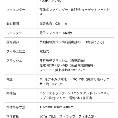
PUSHボタン式
ファインダー
実像式ファインダー 0.37倍 ターゲットマーク付
き
撮影範囲
固定焦点 0.6m - ∞
シャッター
電子シャッター 1/60秒
露光調節
手動切替方式（簡易露出計のLED表示による）
フィルム給送
電動式
フラッシュ
常時発光フラッシュ（自動調光）
充電時間0.2秒〜6秒（新品電池使用時）
フラッシュ撮影距離0.6m〜2.7m
電源
単3形アルカリ電池（LR6）2本（撮影可能パック
数：約10パック）
同梱品
ハンドストラップ / シリコンスタンド/ レンズキャ
ップ / 単3形アルカリ電池2本 / 保証書
本体外形寸法
116mm×118mm×68mm
本体質量
307g（電池、ストラップ、フィルム別）