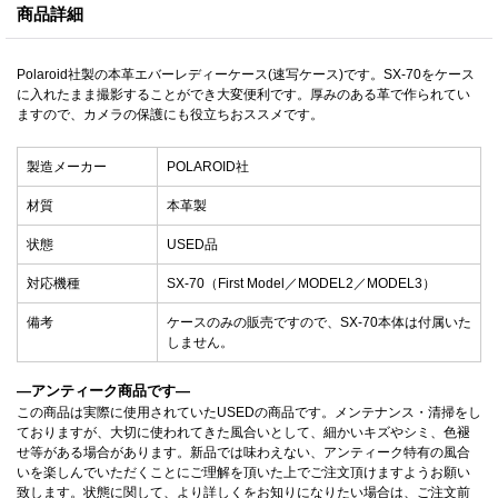
商品詳細
Polaroid社製の本革エバーレディーケース(速写ケース)です。SX-70をケース
に入れたまま撮影することができ大変便利です。厚みのある革で作られてい
ますので、カメラの保護にも役立ちおススメです。
製造メーカー
POLAROID社
材質
本革製
状態
USED品
対応機種
SX-70（First Model／MODEL2／MODEL3）
備考
ケースのみの販売ですので、SX-70本体は付属いた
しません。
—アンティーク商品です—
この商品は実際に使用されていたUSEDの商品です。メンテナンス・清掃をし
ておりますが、大切に使われてきた風合いとして、細かいキズやシミ、色褪
せ等がある場合があります。新品では味わえない、アンティーク特有の風合
いを楽しんでいただくことにご理解を頂いた上でご注文頂けますようお願い
致します。状態に関して、より詳しくをお知りになりたい場合は、ご注文前