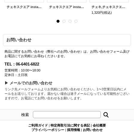
チェキスクエア instax SQUARE SQ10 | ブラック ※オンライン特典付き
チェキスクエア instax SQUARE SQ10 専用速写ケース［ブラウン］
チェキ,チェキスクエアアルバム [オレンジ&ピンク]※チェキフィルム160枚収納可能
1,320円
(税込)
お問い合わせ
商品に関するお問い合わせ（弊社へのお問い合わせ）は、お問い合わせフォーム及び
お電話にてお気軽にお尋ねくださいませ。
TEL：06-6401-6822
営業時間：10:00〜18:00
定休日：土日祝
▶ メールでのお問い合わせ
リンク先メールフォームよりお気軽にお問い合わせください。1〜3営業日以内にメ
ールをお送りしております。届かない場合は迷子メールになっている可能性がござい
ますので、お電話にてお問い合わせをお願いします。
検索
ご利用ガイド
|
特定商取引法に関する表記
|
会社概要
プライバシーポリシー
|
採用情報
|
お問い合わせ