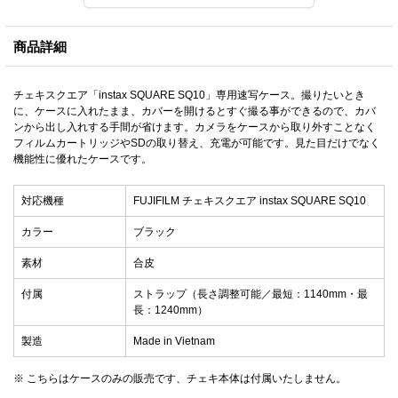
商品詳細
チェキスクエア「instax SQUARE SQ10」専用速写ケース。撮りたいとき
に、ケースに入れたまま、カバーを開けるとすぐ撮る事ができるので、カバ
ンから出し入れする手間が省けます。カメラをケースから取り外すことなく
フィルムカートリッジやSDの取り替え、充電が可能です。見た目だけでなく
機能性に優れたケースです。
対応機種
FUJIFILM チェキスクエア instax SQUARE SQ10
カラー
ブラック
素材
合皮
付属
ストラップ（長さ調整可能／最短：1140mm・最
長：1240mm）
製造
Made in Vietnam
※ こちらはケースのみの販売です、チェキ本体は付属いたしません。