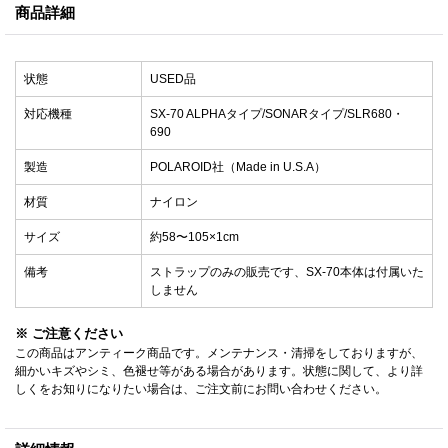
商品詳細
状態
USED品
対応機種
SX-70 ALPHAタイプ/SONARタイプ/SLR680・
690
製造
POLAROID社（Made in U.S.A）
材質
ナイロン
サイズ
約58〜105×1cm
備考
ストラップのみの販売です、SX-70本体は付属いた
しません
※ ご注意ください
この商品はアンティーク商品です。メンテナンス・清掃をしておりますが、
細かいキズやシミ、色褪せ等がある場合があります。状態に関して、より詳
しくをお知りになりたい場合は、ご注文前にお問い合わせください。