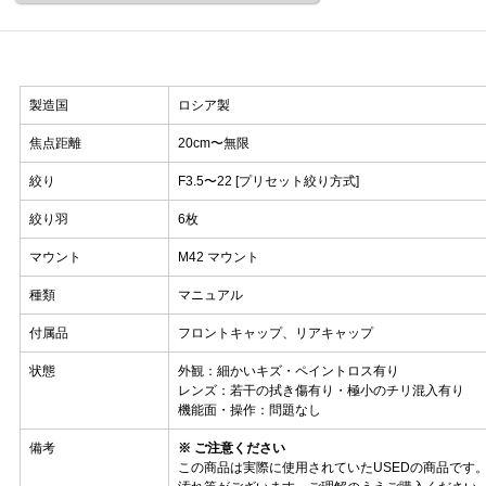
製造国
ロシア製
焦点距離
20cm〜無限
絞り
F3.5〜22 [プリセット絞り方式]
絞り羽
6枚
マウント
M42 マウント
種類
マニュアル
付属品
フロントキャップ、リアキャップ
状態
外観：細かいキズ・ペイントロス有り
レンズ：若干の拭き傷有り・極小のチリ混入有り
機能面・操作：問題なし
備考
※ ご注意ください
この商品は実際に使用されていたUSEDの商品です