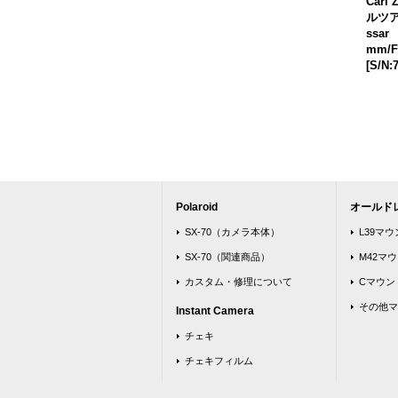
Carl 
ルツア
ssa
mm/F
[
S/N:
Polaroid
オールド
SX-70（カメラ本体）
L39マ
SX-70（関連商品）
M42マ
カスタム・修理について
Cマウン
その他マ
Instant Camera
チェキ
チェキフィルム