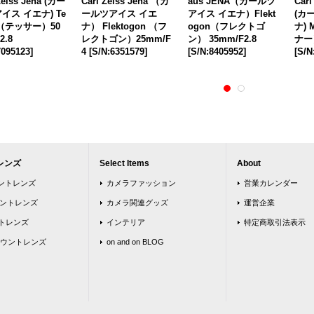
Zeiss Jena (カー
Carl Zeiss Jena （カ
aus JENA（カールツ
Carl
イス イエナ) Te
ールツアイス イエ
アイス イエナ）Flekt
(カ
r （テッサー）50
ナ） Flektogon （フ
ogon（フレクトゴ
ナ) 
2.8
レクトゴン）25mm/F
ン） 35mm/F2.8
ナー）
7095123
]
4
[
S/N:6351579
]
[
S/N:8405952
]
[
S/N
レンズ
Select Items
About
ウントレンズ
カメラファッション
営業カレンダー
ウントレンズ
カメラ関連グッズ
運営企業
トレンズ
インテリア
特定商取引法表示
ウントレンズ
on and on BLOG