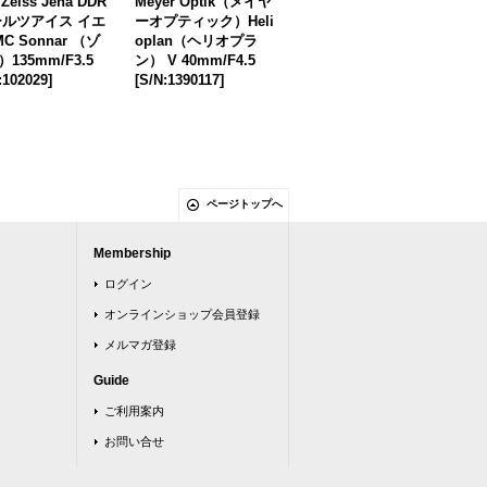
 Zeiss Jena DDR
Meyer Optik（メイヤ
Carl Zeiss Jena (カー
MI
ールツアイス イエ
ーオプティック）Heli
ルツアイス イエナ) Bi
mm
MC Sonnar （ゾ
oplan（ヘリオプラ
otar（ビオター） 58m
135mm/F3.5
ン） V 40mm/F4.5
m/F2 初期型
:102029
]
[
S/N:1390117
]
[
S/N:3335527
]
ページトップへ
Membership
ログイン
オンラインショップ会員登録
メルマガ登録
Guide
ご利用案内
お問い合せ