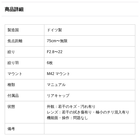
商品詳細
製造国
ドイツ製
焦点距離
75cm〜無限
絞り
F2.8〜22
絞り羽
6枚
マウント
M42 マウント
種類
マニュアル
付属品
リアキャップ
状態
外観：若干のキズ・汚れ有り
レンズ：若干の拭き傷有り・極小のチリ混入有り
機能面・操作：問題なし
備考