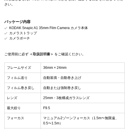
さい。
パッケージ内容
KODAK Snapic A1 35mm Film Camera カメラ本体
カメラストラップ
カメラポーチ
ご使用前に必ず
＜取扱説明書＞
をご確認ください。
フレームサイズ
36mm × 24mm
フィルム送り
自動装填・自動巻き上げ
フィルム巻き戻し
自動または強制巻き戻し
レンズ
25mm・3枚構成ガラスレンズ
最大絞り
F9.5
フォーカス
マニュアル2ゾーンフォーカス（1.5m〜無限遠、
0.5〜1.5m）