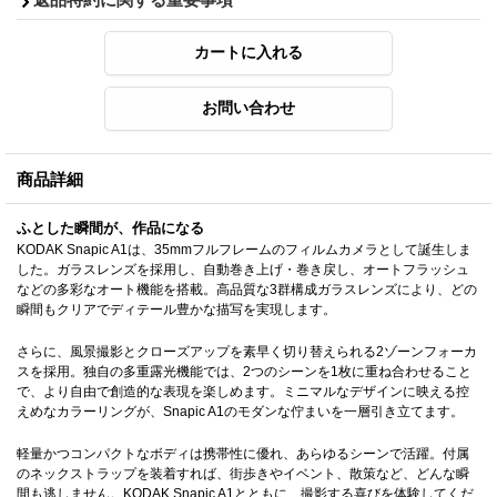
商品詳細
ふとした瞬間が、作品になる
KODAK Snapic A1は、35mmフルフレームのフィルムカメラとして誕生しま
した。ガラスレンズを採用し、自動巻き上げ・巻き戻し、オートフラッシュ
などの多彩なオート機能を搭載。高品質な3群構成ガラスレンズにより、どの
瞬間もクリアでディテール豊かな描写を実現します。
さらに、風景撮影とクローズアップを素早く切り替えられる2ゾーンフォーカ
スを採用。独自の多重露光機能では、2つのシーンを1枚に重ね合わせること
で、より自由で創造的な表現を楽しめます。ミニマルなデザインに映える控
えめなカラーリングが、Snapic A1のモダンな佇まいを一層引き立てます。
軽量かつコンパクトなボディは携帯性に優れ、あらゆるシーンで活躍。付属
のネックストラップを装着すれば、街歩きやイベント、散策など、どんな瞬
間も逃しません。KODAK Snapic A1とともに、撮影する喜びを体験してくだ