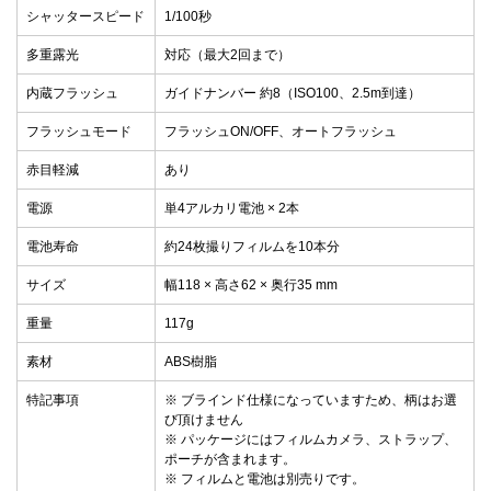
シャッタースピード
1/100秒
多重露光
対応（最大2回まで）
内蔵フラッシュ
ガイドナンバー 約8（ISO100、2.5m到達）
フラッシュモード
フラッシュON/OFF、オートフラッシュ
赤目軽減
あり
電源
単4アルカリ電池 × 2本
電池寿命
約24枚撮りフィルムを10本分
サイズ
幅118 × 高さ62 × 奥行35 mm
重量
117g
素材
ABS樹脂
特記事項
※ ブラインド仕様になっていますため、柄はお選
び頂けません
※ パッケージにはフィルムカメラ、ストラップ、
ポーチが含まれます。
※ フィルムと電池は別売りです。