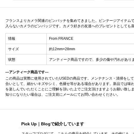
フランスよりカメラ関連のピンバッチを集めてきました。ビンテージアイテム
入らないカメラのピンバッジです。カメラ好きの友達へのプレゼントとしても
情報
From FRANCE
サイズ
約12mm×28mm
状態
アンティーク商品ですので、多少の傷や汚れがあり
—アンティーク商品です—
この商品は実際に使用されていたUSEDの商品です。メンテナンス・清掃をし
合いとして、細かいキズやシミ、色褪せ等がある場合があります。新品では味
を楽しんでいただくことにご理解を頂いた上でご注文頂けますようお願い致し
知りになりたい場合は、ご注文前にメールにてお問い合わせください。
Pick Up｜Blogで紹介しています
スタッフブログにて、こちらの商品を紹介しています。その他にも、