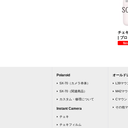
チェキ 
| ブ
Polaroid
オールド
SX-70（カメラ本体）
L39マ
SX-70（関連商品）
M42マ
カスタム・修理について
Cマウン
その他マ
Instant Camera
チェキ
チェキフィルム