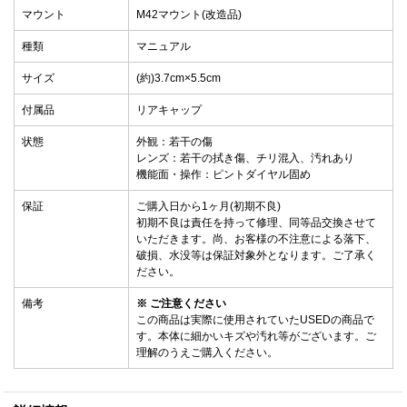
マウント
M42マウント(改造品)
種類
マニュアル
サイズ
(約)3.7cm×5.5cm
付属品
リアキャップ
状態
外観：若干の傷
レンズ：若干の拭き傷、チリ混入、汚れあり
機能面・操作：ピントダイヤル固め
保証
ご購入日から1ヶ月(初期不良)
初期不良は責任を持って修理、同等品交換させて
いただきます。尚、お客様の不注意による落下、
破損、水没等は保証対象外となります。ご了承く
ださい。
備考
※ ご注意ください
この商品は実際に使用されていたUSEDの商品で
す。本体に細かいキズや汚れ等がございます。ご
理解のうえご購入ください。