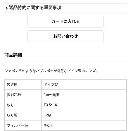
返品特約に関する重要事項
商品詳細
シャボン玉のようなバブルボケが得意なドイツ製のレンズ。
製造国
ドイツ製
撮影距離
1m〜無限
絞り
F3.5~16
絞り羽
12枚
フィルター径
Φなし