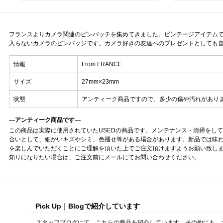
フランスよりカメラ関連のピンバッチを集めてきました。ビンテージアイテム
入らないカメラのピンバッジです。カメラ好きの友達へのプレゼントとしても
情報
From FRANCE
サイズ
27mm×23mm
状態
アンティーク商品ですので、多少の傷や汚れがあり
—アンティーク商品です—
この商品は実際に使用されていたUSEDの商品です。メンテナンス・清掃をし
合いとして、細かいキズやシミ、色褪せ等がある場合があります。新品では味
を楽しんでいただくことにご理解を頂いた上でご注文頂けますようお願い致し
知りになりたい場合は、ご注文前にメールにてお問い合わせください。
Pick Up｜Blogで紹介しています
スタッフブログにて、こちらの商品を紹介しています。その他にも、