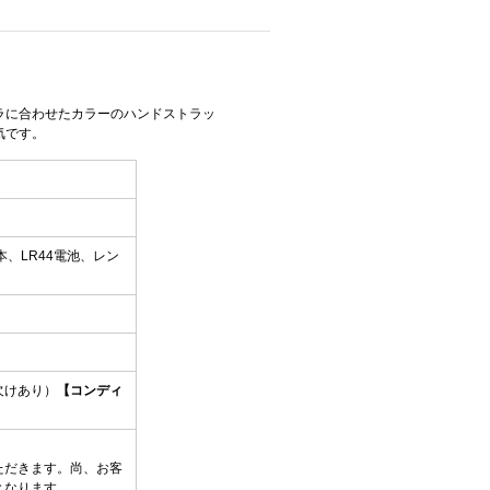
ラに合わせたカラーのハンドストラッ
気です。
、LR44電池、レン
欠けあり）
【コンディ
ただきます。尚、お客
となります。