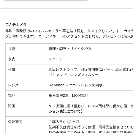
ごん色カメラ
修理・調整済みのフィルムカメラの革を貼り替え、リメイクしています。 カメ
プが付いてきます。 コーディネートのアクセントにもなり、プレゼントにも人
状態
修理・調整・リメイク済み
表皮
スエード
付属
真田紐ストラップ、取扱説明書(コピー)、単三電池2本
ズキャップ、レンズフィルター
レンズ
Rolleinon 38mm/F2.8(レンズ内蔵)
電池
単三電池2本、LR44電池
評価
A-（上面に擦り傷あり、レンズ周縁部に僅かな傷・
ション表記について】
保証期間
ご購入日から1ヶ月
初期不良は責任を持って修理、同等品交換させてい
様の不注意による落下、破損、水没等は保証対象外