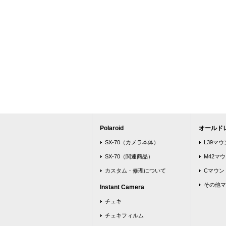
Polaroid
オールド
SX-70（カメラ本体）
L39マ
SX-70（関連商品）
M42マ
カスタム・修理について
Cマウン
その他マ
Instant Camera
チェキ
チェキフィルム