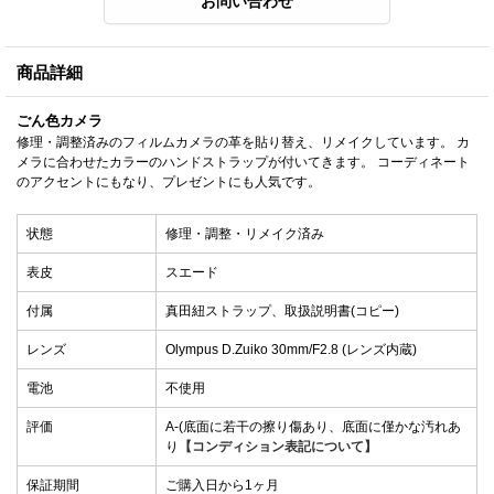
商品詳細
ごん色カメラ
修理・調整済みのフィルムカメラの革を貼り替え、リメイクしています。 カ
メラに合わせたカラーのハンドストラップが付いてきます。 コーディネート
のアクセントにもなり、プレゼントにも人気です。
状態
修理・調整・リメイク済み
表皮
スエード
付属
真田紐ストラップ、取扱説明書(コピー)
レンズ
Olympus D.Zuiko 30mm/F2.8 (レンズ内蔵)
電池
不使用
評価
A-(底面に若干の擦り傷あり、底面に僅かな汚れあ
り
【コンディション表記について】
保証期間
ご購入日から1ヶ月