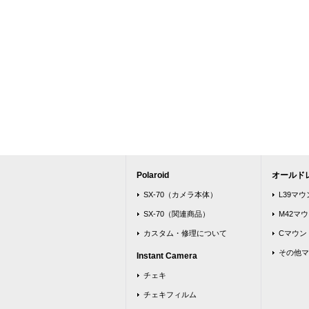
Polaroid
オールド
SX-70（カメラ本体）
L39マ
SX-70（関連商品）
M42マ
カスタム・修理について
Cマウン
その他マ
Instant Camera
チェキ
チェキフィルム