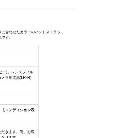
ラに合わせたカラーのハンドストラッ
気です。
ピー)、レンズフィル
ラ用電池(LR44)
）
【コンディション表
ただきます。尚、お客
となります。