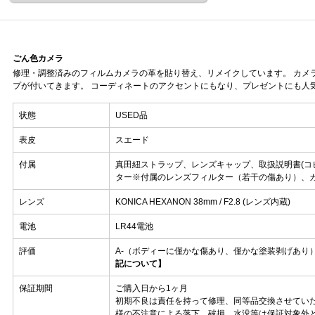
ごん色カメラ
修理・調整済みのフィルムカメラの革を貼り替え、リメイクしています。 カメ
プが付いてきます。 コーディネートのアクセントにもなり、プレゼントにも人
状態
USED品
表皮
スエード
付属
真田紐ストラップ、レンズキャップ、取扱説明書(コ
ター※付属のレンズフィルター（若干の傷あり）、カメ
レンズ
KONICA HEXANON 38mm / F2.8 (レンズ内蔵)
電池
LR44電池
評価
A-（ボディーに僅かな傷あり、僅かな塗装剥げあり
記について】
保証期間
ご購入日から1ヶ月
初期不良は責任を持って修理、同等品交換させてい
様の不注意による落下、破損、水没等は保証対象外