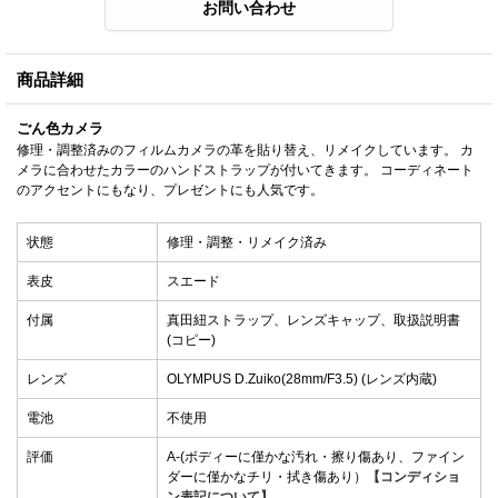
商品詳細
ごん色カメラ
修理・調整済みのフィルムカメラの革を貼り替え、リメイクしています。 カ
メラに合わせたカラーのハンドストラップが付いてきます。 コーディネート
のアクセントにもなり、プレゼントにも人気です。
状態
修理・調整・リメイク済み
表皮
スエード
付属
真田紐ストラップ、レンズキャップ、取扱説明書
(コピー)
レンズ
OLYMPUS D.Zuiko(28mm/F3.5) (レンズ内蔵)
電池
不使用
評価
A-(ボディーに僅かな汚れ・擦り傷あり、ファイン
ダーに僅かなチリ・拭き傷あり）
【コンディショ
ン表記について】