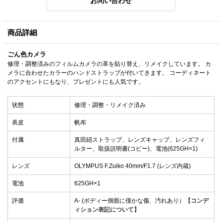
商品詳細
ごん色カメラ
修理・調整済みのフィルムカメラの革を貼り替え、リメイクしています。 カ
メラに合わせたカラーのハンドストラップが付いてきます。 コーディネート
のアクセントにもなり、プレゼントにも人気です。
状態
修理・調整・リメイク済み
表皮
帆布
付属
真田紐ストラップ、レンズキャップ、レンズフィ
ルター、取扱説明書(コピー)、電池(625GH×1)
レンズ
OLYMPUS F.Zuiko 40mm/F1.7 (レンズ内蔵)
電池
625GH×1
評価
A- (ボディー側面に僅かな傷、汚れあり）
【コンデ
ィション表記について】