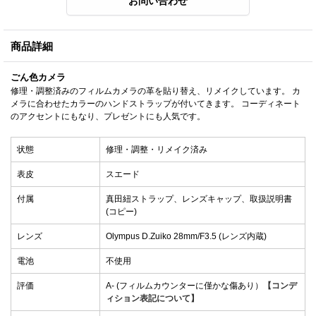
商品詳細
ごん色カメラ
修理・調整済みのフィルムカメラの革を貼り替え、リメイクしています。 カ
メラに合わせたカラーのハンドストラップが付いてきます。 コーディネート
のアクセントにもなり、プレゼントにも人気です。
状態
修理・調整・リメイク済み
表皮
スエード
付属
真田紐ストラップ、レンズキャップ、取扱説明書
(コピー)
レンズ
Olympus D.Zuiko 28mm/F3.5 (レンズ内蔵)
電池
不使用
評価
A- (フィルムカウンターに僅かな傷あり）
【コンデ
ィション表記について】