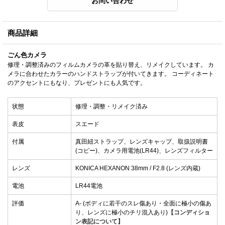
商品詳細
ごん色カメラ
修理・調整済みのフィルムカメラの革を貼り替え、リメイクしています。 カ
メラに合わせたカラーのハンドストラップが付いてきます。 コーディネート
のアクセントにもなり、プレゼントにも人気です。
状態
修理・調整・リメイク済み
表皮
スエード
付属
真田紐ストラップ、レンズキャップ、取扱説明書
(コピー)、カメラ用電池(LR44)、レンズフィルター
レンズ
KONICA HEXANON 38mm / F2.8 (レンズ内蔵)
電池
LR44電池
評価
A- (ボディに若干のスレ傷あり・全面に極小の傷あ
り、レンズに極小のチリ混入あり)
【コンディショ
ン表記について】