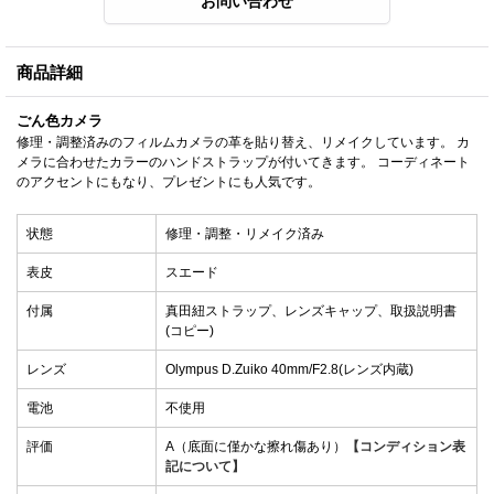
商品詳細
ごん色カメラ
修理・調整済みのフィルムカメラの革を貼り替え、リメイクしています。 カ
メラに合わせたカラーのハンドストラップが付いてきます。 コーディネート
のアクセントにもなり、プレゼントにも人気です。
状態
修理・調整・リメイク済み
表皮
スエード
付属
真田紐ストラップ、レンズキャップ、取扱説明書
(コピー)
レンズ
Olympus D.Zuiko 40mm/F2.8(レンズ内蔵)
電池
不使用
評価
A（底面に僅かな擦れ傷あり）
【コンディション表
記について】