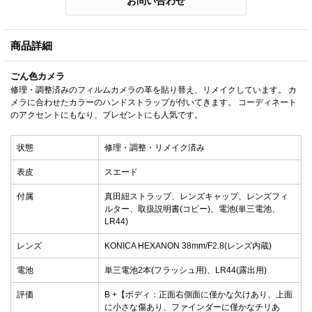
商品詳細
ごん色カメラ
修理・調整済みのフィルムカメラの革を貼り替え、リメイクしています。 カ
メラに合わせたカラーのハンドストラップが付いてきます。 コーディネート
のアクセントにもなり、プレゼントにも人気です。
状態
修理・調整・リメイク済み
表皮
スエード
付属
真田紐ストラップ、レンズキャップ、レンズフィ
ルター、取扱説明書(コピー)、電池(単三電池、
LR44)
レンズ
KONICA HEXANON 38mm/F2.8(レンズ内蔵)
電池
単三電池2本(フラッシュ用)、LR44(露出用)
評価
B +【ボディ：正面右側面に僅かな欠けあり、上面
に小さな傷あり、ファインダーに僅かなチリあ