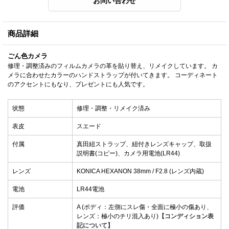
商品詳細
ごん色カメラ
修理・調整済みのフィルムカメラの革を貼り替え、リメイクしています。 カ
メラに合わせたカラーのハンドストラップが付いてきます。 コーディネート
のアクセントにもなり、プレゼントにも人気です。
状態
修理・調整・リメイク済み
表皮
スエード
付属
真田紐ストラップ、紐付きレンズキャップ、取扱
説明書(コピー)、カメラ用電池(LR44)
レンズ
KONICA HEXANON 38mm / F2.8 (レンズ内蔵)
電池
LR44電池
評価
A (ボディ：左側にスレ傷・全面に極小の傷あり、
レンズ：極小のチリ混入あり)
【コンディション表
記について】