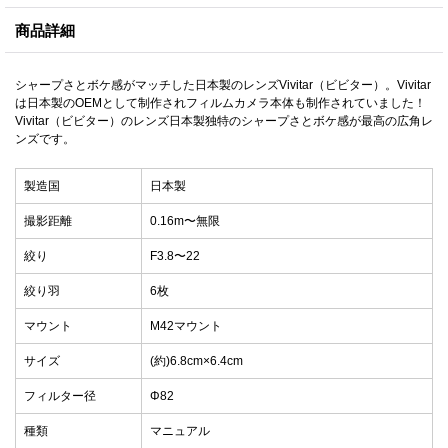
商品詳細
シャープさとボケ感がマッチした日本製のレンズVivitar（ビビター）。Vivitar
は日本製のOEMとして制作されフィルムカメラ本体も制作されていました！
Vivitar（ビビター）のレンズ日本製独特のシャープさとボケ感が最高の広角レ
ンズです。
製造国
日本製
撮影距離
0.16m〜無限
絞り
F3.8〜22
絞り羽
6枚
マウント
M42マウント
サイズ
(約)6.8cm×6.4cm
フィルター径
Φ82
種類
マニュアル