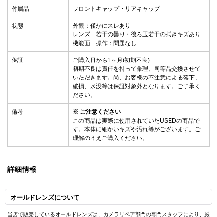
付属品
フロントキャップ・リアキャップ
状態
外観：僅かにスレあり
レンズ：若干の曇り・後ろ玉若干の拭きキズあり
機能面・操作：問題なし
保証
ご購入日から1ヶ月(初期不良)
初期不良は責任を持って修理、同等品交換させて
いただきます。尚、お客様の不注意による落下、
破損、水没等は保証対象外となります。ご了承く
ださい。
備考
※ ご注意ください
この商品は実際に使用されていたUSEDの商品で
す。本体に細かいキズや汚れ等がございます。ご
理解のうえご購入ください。
詳細情報
オールドレンズについて
当店で販売しているオールドレンズは、カメラリペア部門の専門スタッフにより、厳