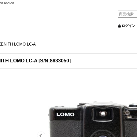
nd on
ログイン
ZENITH LOMO LC-A
ITH LOMO LC-A
[
S/N:8633050
]