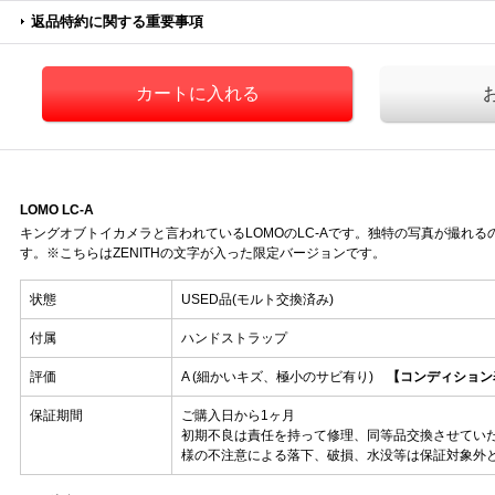
返品特約に関する重要事項
LOMO LC-A
キングオブトイカメラと言われているLOMOのLC-Aです。独特の写真が撮れ
す。※こちらはZENITHの文字が入った限定バージョンです。
状態
USED品(モルト交換済み)
付属
ハンドストラップ
評価
A (細かいキズ、極小のサビ有り)
【コンディション
保証期間
ご購入日から1ヶ月
初期不良は責任を持って修理、同等品交換させてい
様の不注意による落下、破損、水没等は保証対象外