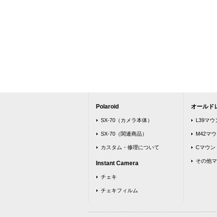
Polaroid
オールド
SX-70（カメラ本体）
L39マ
SX-70（関連商品）
M42マ
カスタム・修理について
Cマウン
その他マ
Instant Camera
チェキ
チェキフィルム