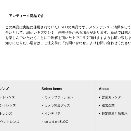
—アンティーク商品です—
この商品は実際に使用されていたUSEDの商品です。メンテナンス・清掃をし
合いとして、細かいキズやシミ、色褪せ等がある場合があります。新品では味
を楽しんでいただくことにご理解を頂いた上でご注文頂けますようお願い致し
知りになりたい場合は、ご注文前に「お問い合わせ」よりお問い合わせくださ
レンズ
Select Items
About
ウントレンズ
カメラファッション
営業カレンダー
ウントレンズ
カメラ関連グッズ
運営企業
トレンズ
インテリア
特定商取引法表示
ウントレンズ
on and on BLOG