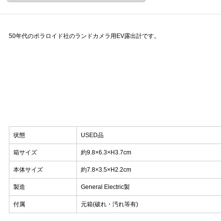
50年代のポラロイド社のランドカメラ用EV露出計です。
状態
USED品
箱サイズ
約9.8×6.3×H3.7cm
本体サイズ
約7.8×3.5×H2.2cm
製造
General Electric製
付属
元箱(破れ・汚れ等有)