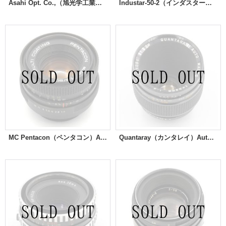
Asahi Opt. Co.,（旭光学工業）Super-Takumar （スーパータクマー）135mm / F3.5 （スーパータクマー）
Industar-50-2（インダスター）50mm/F3.5
MC Pentacon（ペンタコン）Auto 50mm/F1.8
Quantaray（カンタレイ）Auto Macro 55mm/F3