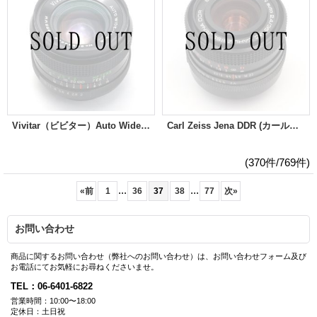
Vivitar（ビビター）Auto Wide-Angle 28mm/F2
Carl Zeiss Jena DDR (カールツアイス イエナ) MC Flektogon（フレクトゴン）Auto 35mm/F2.4
(370件/769件)
...
...
«
前
1
36
37
38
77
次
»
お問い合わせ
商品に関するお問い合わせ（弊社へのお問い合わせ）は、お問い合わせフォーム及び
お電話にてお気軽にお尋ねくださいませ。
TEL：06-6401-6822
営業時間：10:00〜18:00
定休日：土日祝