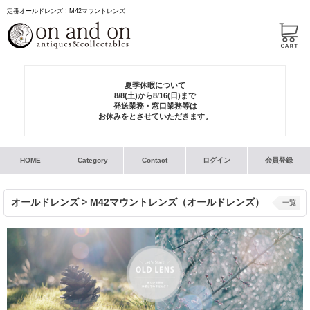
定番オールドレンズ！M42マウントレンズ
夏季休暇について
8/8(土)から8/16(日)まで
発送業務・窓口業務等は
お休みをとさせていただきます。
HOME
Category
Contact
ログイン
会員登録
オールドレンズ > M42マウントレンズ（オールドレンズ）
一覧