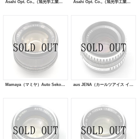
Asahi Opt. Co.,（旭光学工業） Super-Multi-Coated Takumar（タクマー）135mm/F3.5
Asahi Opt. Co.,（旭光学工業）Super-Multi-Coated Takumar（タクマー）50mm/F1.4
Mamaya（マミヤ）Auto Sekor 55mm/F1.4
aus JENA（カールツアイス イエナ）Pancolar（パンカラー）50mm/F1.8