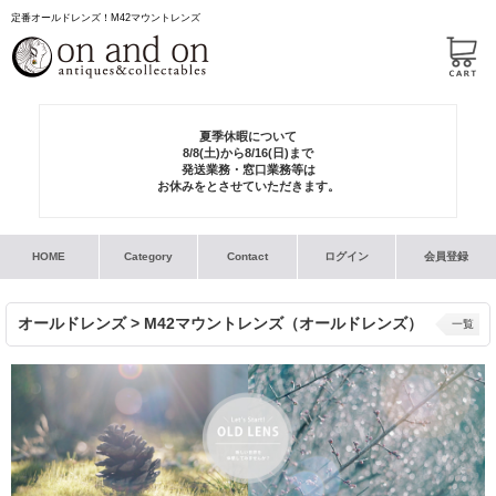
定番オールドレンズ！M42マウントレンズ
夏季休暇について
8/8(土)から8/16(日)まで
発送業務・窓口業務等は
お休みをとさせていただきます。
HOME
Category
Contact
ログイン
会員登録
オールドレンズ > M42マウントレンズ（オールドレンズ）
一覧