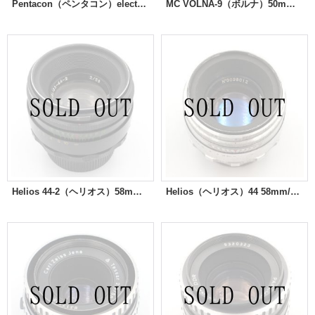
Pentacon（ペンタコン）electric Multi Coating 29mm/F2.8
MC VOLNA-9（ボルナ）50mm/F2.8
Helios 44-2（ヘリオス）58mm/F2 ※スクエア絞り改造品
Helios（ヘリオス）44 58mm/F2 ※絞り羽根13枚