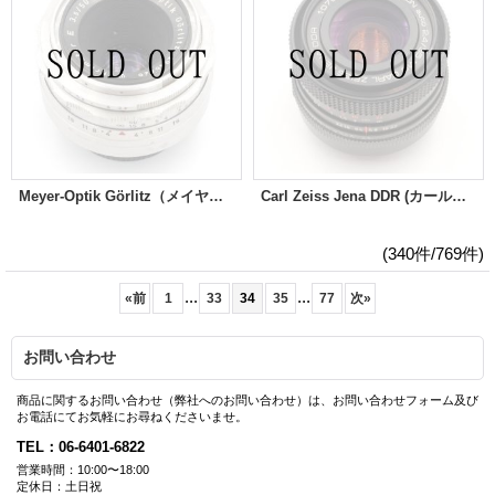
Meyer-Optik Görlitz（メイヤーオプティック）Primotar E（プリモター）50mm/F3.5
Carl Zeiss Jena DDR (カールツアイス イエナ) MC Flektogon（フレクトゴン） Auto 35mm/F2.4
(340件/769件)
...
...
«
前
1
33
34
35
77
次
»
お問い合わせ
商品に関するお問い合わせ（弊社へのお問い合わせ）は、お問い合わせフォーム及び
お電話にてお気軽にお尋ねくださいませ。
TEL：06-6401-6822
営業時間：10:00〜18:00
定休日：土日祝