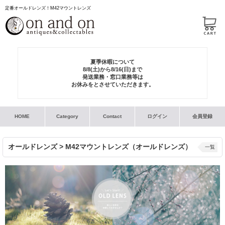
定番オールドレンズ！M42マウントレンズ
夏季休暇について
8/8(土)から8/16(日)まで
発送業務・窓口業務等は
お休みをとさせていただきます。
HOME
Category
Contact
ログイン
会員登録
オールドレンズ > M42マウントレンズ（オールドレンズ）
一覧