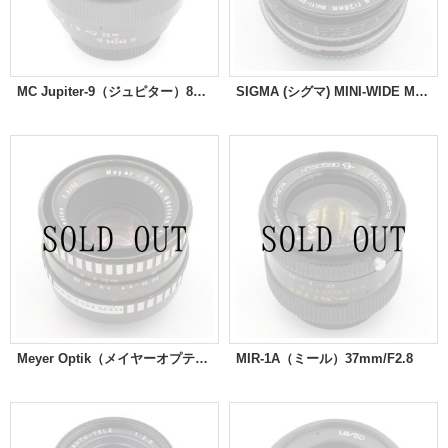
MC Jupiter-9（ジュピター）85mm/F2
SIGMA (シグマ) MINI-WIDE MULTI-COATED 28mm/F2.8
Meyer Optik（メイヤーオプティック）Oreston（オレストン）50mm/F1.8 ゼブラ
MIR-1A（ミール）37mm/F2.8