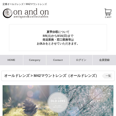
定番オールドレンズ！M42マウントレンズ
夏季休暇について
8/8(土)から8/16(日)まで
発送業務・窓口業務等は
お休みをとさせていただきます。
HOME
Category
Contact
ログイン
会員登録
オールドレンズ > M42マウントレンズ（オールドレンズ）
一覧