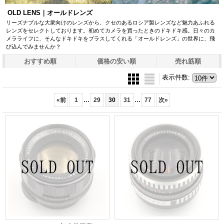
OLD LENS｜オールドレンズ
リーズナブルな大衆向けのレンズから、クセのあるロシア製レンズなど魅力あふれる
レンズをセレクトしております。初めてカメラを買ったときのドキドキ感。日々のカ
メラライフに、そんなドキドキをプラスしてくれる「オールドレンズ」の世界に、飛
び込んでみませんか？
おすすめ順
価格の安い順
売れ筋順
表示件数
:
...
...
«
前
1
29
30
31
77
次
»