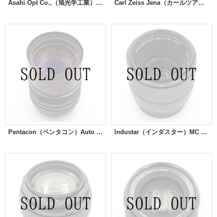
Asahi Opt Co.,（旭光学工業）Super-Takumar（タクマー）55mm/F2
Carl Zeiss Jena（カールツアイス イエナ）DDR Flektogon（フレクトゴン）35mm / F2.8
Pentacon（ペンタコン）Auto MC 135mm/F2.8
Industar（インダスター）MC Industar 61 L/Z 50mm/F2.8