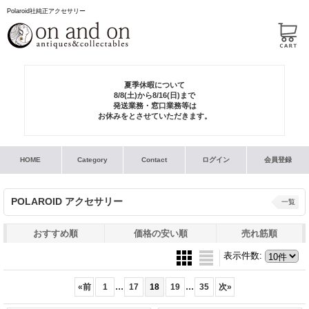
Polaroid社純正アクセサリー
夏季休暇について
8/8(土)から8/16(日)まで
発送業務・窓口業務等は
お休みをとさせていただきます。
HOME
Category
Contact
ログイン
会員登録
POLAROID アクセサリー
一覧
おすすめ順
価格の安い順
売れ筋順
表示件数
:
...
...
«
前
1
17
18
19
35
次
»