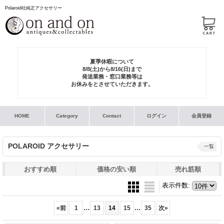
Polaroid社純正アクセサリー
夏季休暇について
8/8(土)から8/16(日)まで
発送業務・窓口業務等は
お休みをとさせていただきます。
HOME
Category
Contact
ログイン
会員登録
POLAROID アクセサリー
一覧
おすすめ順
価格の安い順
売れ筋順
表示件数
:
...
...
«
前
1
13
14
15
35
次
»