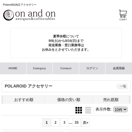
Polaroid社純正アクセサリー
夏季休暇について
8/8(土)から8/16(日)まで
発送業務・窓口業務等は
お休みをとさせていただきます。
HOME
Category
Contact
ログイン
会員登録
POLAROID アクセサリー
一覧
おすすめ順
価格の安い順
売れ筋順
表示件数
:
...
1
2
3
35
次
»