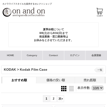
カメラライフスタイルを提供するセレクトショップ
夏季休暇について
8/8(土)から8/16(日)まで
発送業務・窓口業務等は
お休みをとさせていただきます。
HOME
Category
Contact
ログイン
会員登録
KODAK > Kodak Film Case
一覧
おすすめ順
価格の安い順
売れ筋順
表示件数
:
1
2
次
»