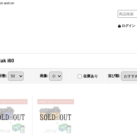
nd on
ログイン
ak i60
示数
:
画像
:
並び順
:
在庫あり