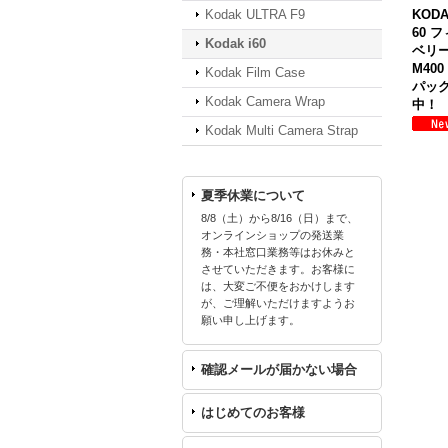
Kodak ULTRA F9
KOD
60 
Kodak i60
ベリー
M40
Kodak Film Case
パック
Kodak Camera Wrap
中！
Kodak Multi Camera Strap
夏季休業について
8/8（土）から8/16（日）まで、
オンラインショップの発送業
務・本社窓口業務等はお休みと
させていただきます。お客様に
は、大変ご不便をおかけします
が、ご理解いただけますようお
願い申し上げます。
確認メールが届かない場合
はじめてのお客様