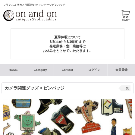
フランスよりカメラ関連のビィンテージピンバッチ
夏季休暇について
8/8(土)から8/16(日)まで
発送業務・窓口業務等は
お休みをとさせていただきます。
HOME
Category
Contact
ログイン
会員登録
カメラ関連グッズ > ピンバッジ
一覧