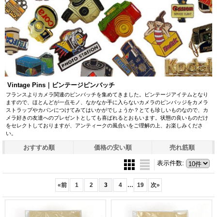
Vintage Pins｜ビンテージピンバッチ
フランスよりカメラ関連のピンバッチを集めてきました。ビンテージアイテムとなり
ますので、ほとんどが一点モノ、なかなか手に入らないカメラのピンバッジをカメラ
ストラップやカバンにつけてみてはいかがでしょうか？とても珍しいものなので、カ
メラ好きの友達へのプレゼントとしても喜ばれるとおもいます。状態の良いものだけ
をセレクトしておりますが、アンティークの風合いをご理解の上、お楽しみくださ
い。
おすすめ順
価格の安い順
売れ筋順
表示件数
:
...
«
前
1
2
3
4
19
次
»