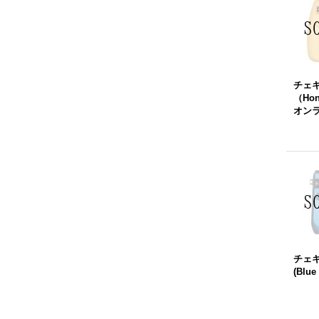
チェキ 
（Ho
オン
チェキ 
(Blu