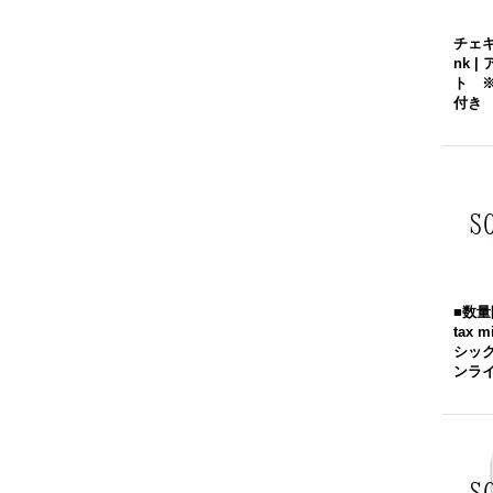
チェキ i
nk 
ト 
付き
■数量
tax 
シッ
ンラ