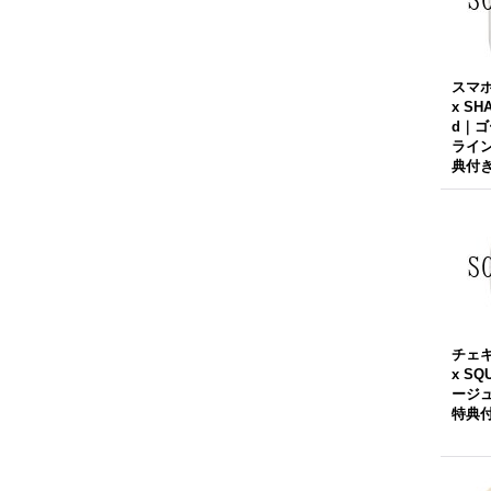
スマホ
x SH
d｜
ライ
典付
チェキ
x SQ
ージ
特典