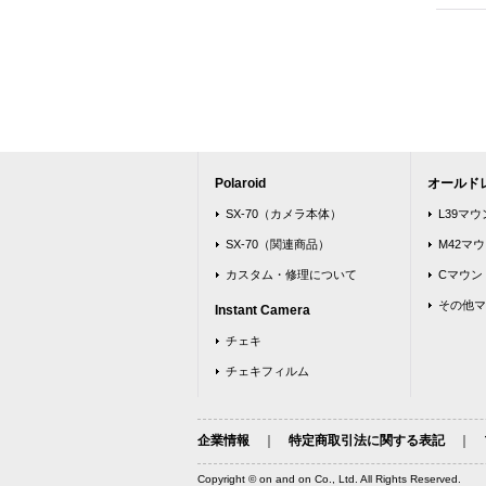
Polaroid
オールド
SX-70（カメラ本体）
L39マ
SX-70（関連商品）
M42マ
カスタム・修理について
Cマウン
その他マ
Instant Camera
チェキ
チェキフィルム
企業情報
｜
特定商取引法に関する表記
｜
Copyright © on and on Co., Ltd. All Rights Reserved.