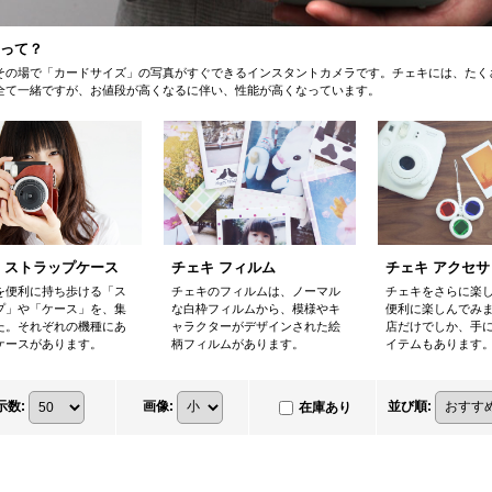
って？
その場で「カードサイズ」の写真がすぐできるインスタントカメラです。チェキには、たく
全て一緒ですが、お値段が高くなるに伴い、性能が高くなっています。
チェキ フィルム
 ストラップケース
チェキ アクセサ
チェキのフィルムは、ノーマル
を便利に持ち歩ける「ス
チェキをさらに楽
な白枠フィルムから、模様やキ
プ」や「ケース」を、集
便利に楽しんでみ
ャラクターがデザインされた絵
た。それぞれの機種にあ
店だけでしか、手
柄フィルムがあります。
ケースがあります。
イテムもあります
示数
:
画像
:
並び順
:
在庫あり