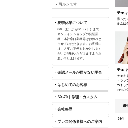
写ルンです
チェキ
撮った
夏季休業について
ルムは
8/8（土）から8/16（日）まで、
オンラインショップの発送業
務・本社窓口業務等はお休みと
させていただきます。お客様に
は、大変ご不便をおかけします
が、ご理解いただけますようお
願い申し上げます。
チェキ
確認メールが届かない場合
チェキ
トラッ
はじめてのお客様
めまし
わせた
SX-70｜修理・カスタム
表
会社略歴
93
件
プレス関係者様へのご案内