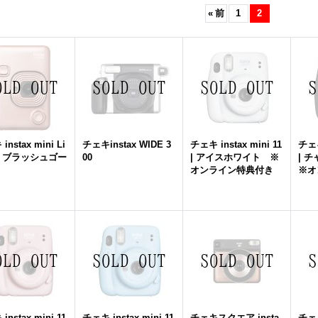
«
前
1
2
nstax mini Li
チェキinstax WIDE 3
チェキ instax mini 11
チェキ
y | ブラッシュゴー
00
| アイスホワイト ※
| 
オンライン特典付き
※オ
nstax mini 11
チェキ instax mini 11
チェキスクエア insta
チェ