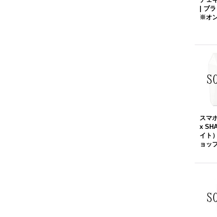
| 
※オ
スマホ
x SH
イト
ョッ