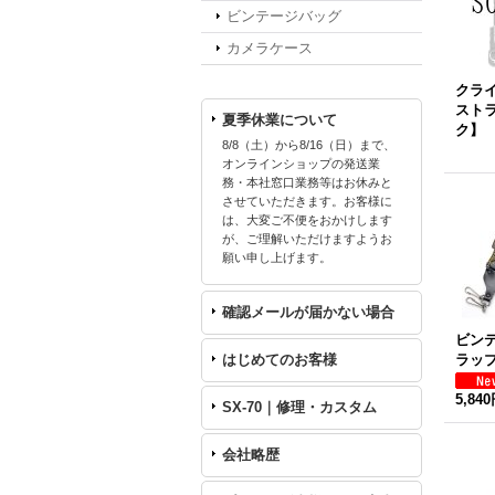
ビンテージバッグ
カメラケース
クラ
スト
夏季休業について
ク】
8/8（土）から8/16（日）まで、
オンラインショップの発送業
務・本社窓口業務等はお休みと
させていただきます。お客様に
は、大変ご不便をおかけします
が、ご理解いただけますようお
願い申し上げます。
確認メールが届かない場合
ビン
はじめてのお客様
ラッ
5,84
SX-70｜修理・カスタム
会社略歴