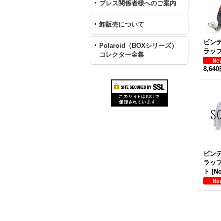
プレス関係者様へのご案内
卸販売について
ビン
Polaroid（BOXシリーズ）
ラッ
コレクター全集
8,64
ビン
ラッ
ト
[
No