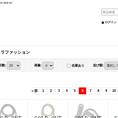
nd on
ログイン
メラファッション
示数
:
画像
:
並び順
:
在庫あり
«
前
1
2
3
4
5
6
7
8
9
10