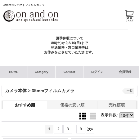
35mmコンパクトフィルムカメラ
夏季休暇について
8/8(土)から8/16(日)まで
発送業務・窓口業務等は
お休みをとさせていただきます。
HOME
Category
Contact
ログイン
会員登録
カメラ本体 > 35mmフィルムカメラ
一覧
おすすめ順
価格の安い順
売れ筋順
表示件数
:
...
1
2
3
9
次
»