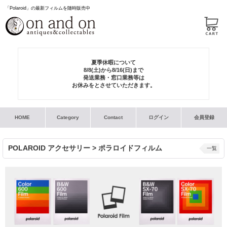
「Polaroid」の最新フィルムを随時販売中
夏季休暇について
8/8(土)から8/16(日)まで
発送業務・窓口業務等は
お休みをとさせていただきます。
HOME
Category
Contact
ログイン
会員登録
POLAROID アクセサリー > ポラロイドフィルム
一覧