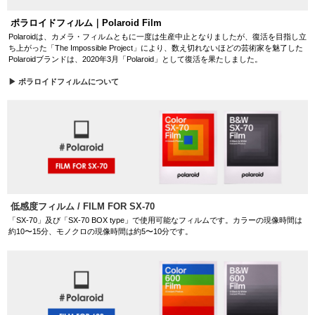
ポラロイドフィルム｜Polaroid Film
Polaroidは、カメラ・フィルムともに一度は生産中止となりましたが、復活を目指し立
ち上がった「The Impossible Project」により、数え切れないほどの芸術家を魅了した
Polaroidブランドは、2020年3月「Polaroid」として復活を果たしました。
▶ ポラロイドフィルムについて
低感度フィルム / FILM FOR SX-70
「SX-70」及び「SX-70 BOX type」で使用可能なフィルムです。カラーの現像時間は
約10〜15分、モノクロの現像時間は約5〜10分です。