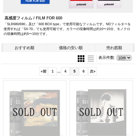
高感度フィルム / FILM FOR 600
「SLR680/690」及び「600 BOX type」で使用可能なフィルムです。NDフィルターを
使用すれば「SX-70」でも使用可能です。カラーの現像時間は約10〜15分、モノクロ
の現像時間は約5〜10分です。
おすすめ順
価格の安い順
売れ筋順
表示件数
:
...
«
前
1
4
5
6
次
»