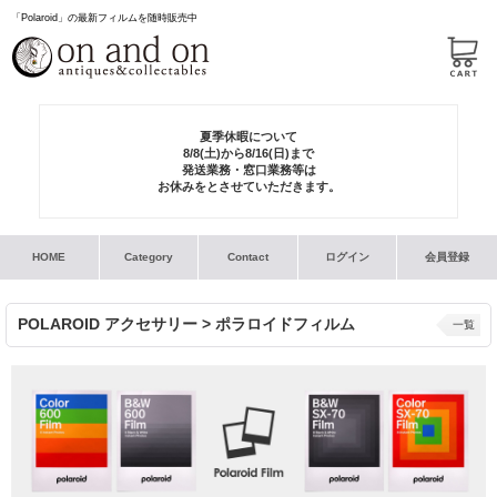
「Polaroid」の最新フィルムを随時販売中
夏季休暇について
8/8(土)から8/16(日)まで
発送業務・窓口業務等は
お休みをとさせていただきます。
HOME
Category
Contact
ログイン
会員登録
POLAROID アクセサリー > ポラロイドフィルム
一覧