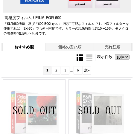
高感度フィルム / FILM FOR 600
「SLR680/690」及び「600 BOX type」で使用可能なフィルムです。NDフィルターを
使用すれば「SX-70」でも使用可能です。カラーの現像時間は約10〜15分、モノクロ
の現像時間は約5〜10分です。
おすすめ順
価格の安い順
売れ筋順
表示件数
:
...
1
2
3
6
次
»