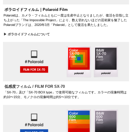
ポラロイドフィルム｜Polaroid Film
Polaroidは、カメラ・フィルムともに一度は生産中止となりましたが、復活を目指し立
ち上がった「The Impossible Project」により、数え切れないほどの芸術家を魅了した
Polaroidブランドは、2020年3月「Polaroid」として復活を果たしました。
▶ ポラロイドフィルムについて
低感度フィルム / FILM FOR SX-70
「SX-70」及び「SX-70 BOX type」で使用可能なフィルムです。カラーの現像時間は
約10〜15分、モノクロの現像時間は約5〜10分です。