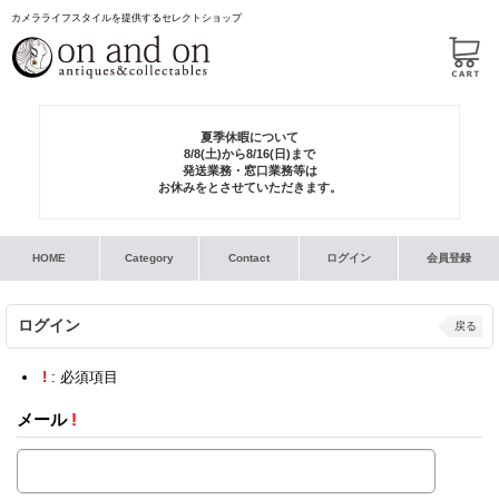
カメラライフスタイルを提供するセレクトショップ
夏季休暇について
8/8(土)から8/16(日)まで
発送業務・窓口業務等は
お休みをとさせていただきます。
HOME
Category
Contact
ログイン
会員登録
ログイン
戻る
!
: 必須項目
メール
!