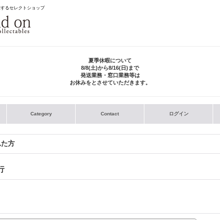
供するセレクトショップ
夏季休暇について
8/8(土)から8/16(日)まで
発送業務・窓口業務等は
お休みをとさせていただきます。
Category
Contact
ログイン
れた方
行