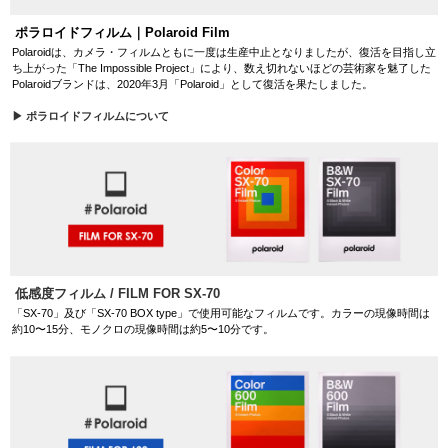
ポラロイドフィルム｜Polaroid Film
Polaroidは、カメラ・フィルムともに一度は生産中止となりましたが、復活を目指し立
ち上がった「The Impossible Project」により、数え切れないほどの芸術家を魅了した
Polaroidブランドは、2020年3月「Polaroid」として復活を果たしました。
▶ ポラロイドフィルムについて
低感度フィルム / FILM FOR SX-70
「SX-70」及び「SX-70 BOX type」で使用可能なフィルムです。カラーの現像時間は
約10〜15分、モノクロの現像時間は約5〜10分です。