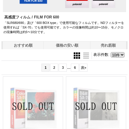
高感度フィルム / FILM FOR 600
「SLR680/690」及び「600 BOX type」で使用可能なフィルムです。NDフィルターを
使用すれば「SX-70」でも使用可能です。カラーの現像時間は約10〜15分、モノクロ
の現像時間は約5〜10分です。
おすすめ順
価格の安い順
売れ筋順
表示件数
:
...
1
2
3
6
次
»