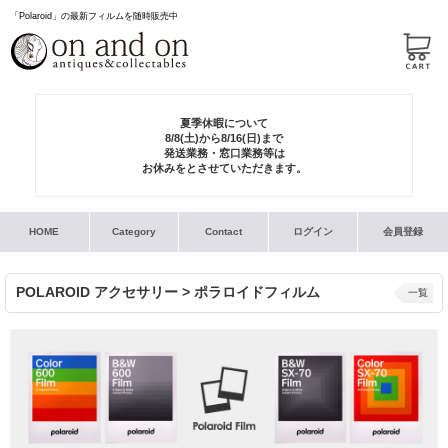
「Polaroid」の最新フィルムを随時販売中
夏季休暇について
8/8(土)から8/16(日)まで
発送業務・窓口業務等は
お休みをとさせていただきます。
HOME
Category
Contact
ログイン
会員登録
POLAROID アクセサリー > ポラロイドフィルム
一覧