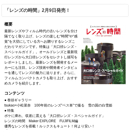
「レンズの時間」2月9日発売！
概要
最新レンズやフィルム時代の古いレンズを分け
隔てなく取り上げ、レンズの楽しむ“時間"や“感
覚"を大切にしている方へお贈りするレンズこ
だわりマガジンです。特集は「大口径レンズ・
スペシャルガイド」。オールドレンズと最新現
行レンズから大口径レンズをセレクトし描写を
レポートしました。最新レンズを開発するメー
カーにも注目。レンズ技術や開発者インタビュ
ーを通してレンズの魅力に迫ります。さらに、
フィルムコンパクトカメラも取り上げ、おすす
めカメラを紹介します。
コンテンツ
● 巻頭ギャラリー
tsukao×小松菜奈 100年前のレンズ“ベス単”で撮る 雪の国の白雪姫
● 特集
ボケに痺れ、収差に震える「大口径レンズ・スペシャルガイド」
レンズの時間 Maker EXPLORE FUJIFILM編
優秀なレンズを搭載！ルックスもキュート！何より安い！