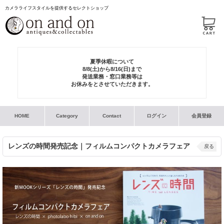
カメラライフスタイルを提供するセレクトショップ
夏季休暇について
8/8(土)から8/16(日)まで
発送業務・窓口業務等は
お休みをとさせていただきます。
HOME
Category
Contact
ログイン
会員登録
レンズの時間発売記念｜フィルムコンパクトカメラフェア
戻る