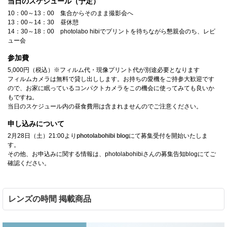
当日のスケジュール（予定）
10：00～13：00 集合からそのまま撮影会へ
13：00～14：30 昼休憩
14：30～18：00 photolabo hibiでプリントを待ちながら懇親会のち、レビ
ュー会
参加費
5,000円（税込）※フィルム代・現像プリント代が別途必要となります
フィルムカメラは無料で貸し出しします。お持ちの愛機をご持参大歓迎です
ので、お家に眠っているコンパクトカメラをこの機会に使ってみても良いか
もですね。
当日のスケジュール内の昼食費用は含まれませんのでご注意ください。
申し込みについて
2月28日（土）21:00より
photolabohibi blog
にて募集受付を開始いたしま
す。
その他、お申込みに関する情報は、photolabohibiさんの募集告知blogにてご
確認ください。
レンズの時間 掲載商品