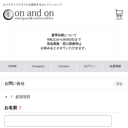
カメラライフスタイルを提供するセレクトショップ
夏季休暇について
8/8(土)から8/16(日)まで
発送業務・窓口業務等は
お休みをとさせていただきます。
HOME
Category
Contact
ログイン
会員登録
お問い合せ
戻る
!
: 必須項目
お名前
!