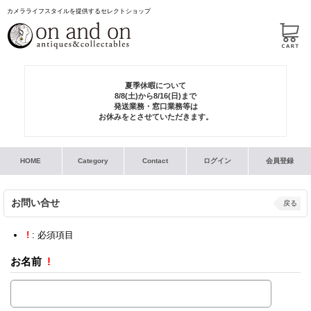
カメラライフスタイルを提供するセレクトショップ
夏季休暇について
8/8(土)から8/16(日)まで
発送業務・窓口業務等は
お休みをとさせていただきます。
HOME
Category
Contact
ログイン
会員登録
お問い合せ
戻る
!
: 必須項目
お名前
!